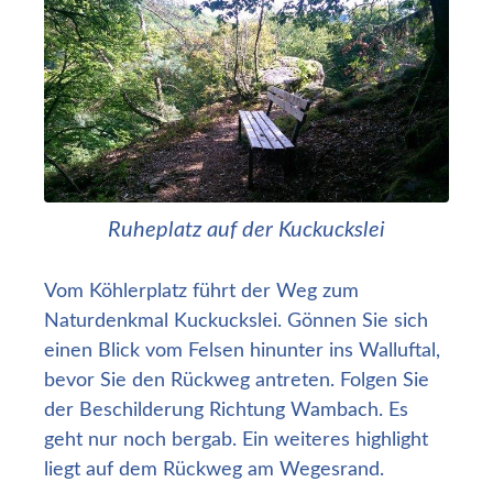
Ruheplatz auf der Kuckuckslei
Vom Köhlerplatz führt der Weg zum
Naturdenkmal Kuckuckslei. Gönnen Sie sich
einen Blick vom Felsen hinunter ins Walluftal,
bevor Sie den Rückweg antreten. Folgen Sie
der Beschilderung Richtung Wambach. Es
geht nur noch bergab. Ein weiteres highlight
liegt auf dem Rückweg am Wegesrand.