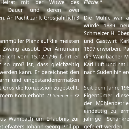
Heirat mit der Witwe des
Fläche."
ters Dauer und deren zwei
n. An Pacht zahlt Gros jährlich 3
Die Mühle war a
wurde 1889 neu
Schmelzer H. über.
annmüller Planz auf die meisten
und Gastwirt Kar
n Zwang ausübt. Der Amtmann
1897 erworben. Pa
ericht vom 15.12.1796 führt er
die Wambacher Mü
 so groß ist, dass gleichzeitig
Karl Luft und hat 
werden kann. Er bezeichnet den
nach Süden hin erw
s arm und eingestandenermaßen
 Gros die Konzession zugestellt.
Seit dem Jahre 198
mmern Korn erhöht.
Eigentümer dies
(1 Simmer = 32
der Mühlenbetrie
eindeutig zu erm
 aus Wambach um Erlaubnis zur
jährige Schank
tiefvaters Johann Georg Philipp
gefeiert werden.