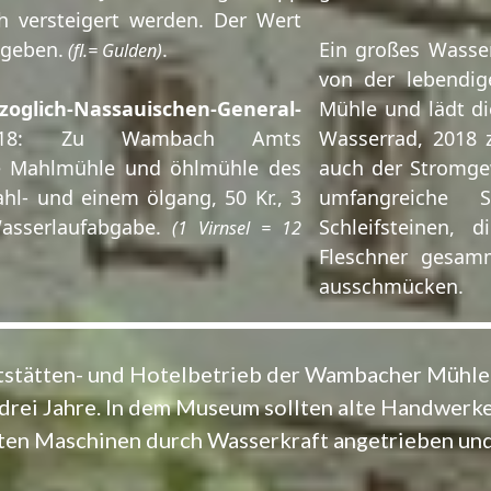
ch versteigert werden. Der Wert
egeben.
.
Ein großes Wasse
(fl.= Gulden)
von der lebendi
zoglich-Nassauischen-General-
Mühle und lädt di
8: Zu Wambach Amts
Wasserrad, 2018 
ie Mahlmühle und öhlmühle des
auch der Stromge
l- und einem ölgang, 50 Kr., 3
umfangreiche
asserlaufabgabe.
Schleifsteinen, 
(1 Virnsel = 12
Fleschner gesa
ausschmücken.
ststätten- und Hotelbetrieb der Wambacher Mühl
r drei Jahre. In dem Museum sollten alte Handwer
lten Maschinen durch Wasserkraft angetrieben und