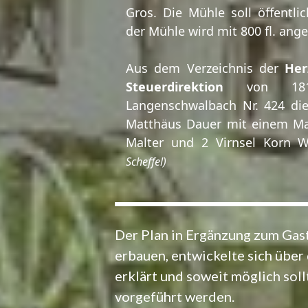
Gros. Die Mühle soll öffentli
der Mühle wird mit 800 fl. ang
Aus dem Verzeichnis der
Her
Steuerdirektion
von 181
Langenschwalbach Nr. 424 d
Matthäus Dauer mit einem Mah
Malter und 2 Virnsel Korn W
Scheffel)
Der Plan in Ergänzung zum Ga
erbauen, entwickelte sich übe
erklärt und soweit möglich sol
vorgeführt werden.