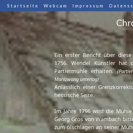
Startseite
Webcam
Impressum
Datens
Chr
Ein erster Bericht über die
1756. Wendel Künstler hat 
Partiermühle erhalten.
(Parti
Mahlzwang unterlag)
Anlässlich einer Grenzkorrekt
hessische Seite.
Im Jahre 1796 wird die Mühle
Georg Gros von Wambach bitte
zum ölschlagen an seiner Mühle