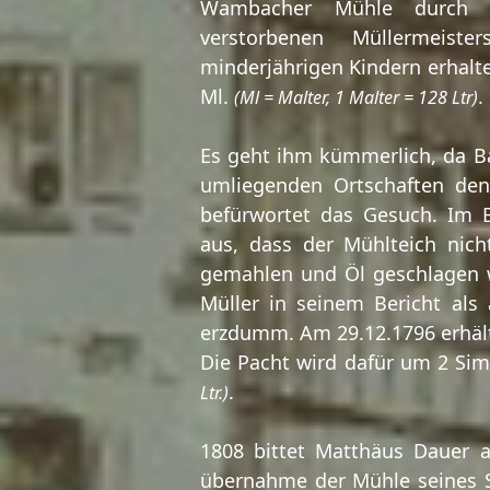
Wambacher Mühle durch 
verstorbenen Müllermeis
minderjährigen Kindern erhalte
Ml.
.
(Ml = Malter, 1 Malter = 128 Ltr)
Es geht ihm kümmerlich, da B
umliegenden Ortschaften de
befürwortet das Gesuch. Im B
aus, dass der Mühlteich nicht
gemahlen und Öl geschlagen 
Müller in seinem Bericht al
erzdumm. Am 29.12.1796 erhält
Die Pacht wird dafür um 2 Si
.
Ltr.)
1808 bittet Matthäus Dauer
übernahme der Mühle seines S