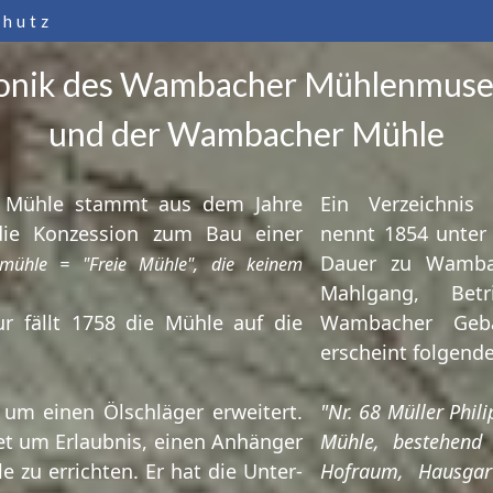
chutz
onik des Wambacher Mühlenmus
und der Wambacher Mühle
se Mühle stammt aus dem Jahre
Ein Verzeichni
die Konzession zum Bau einer
nennt 1854 unter
Dauer zu Wamba
ermühle = "Freie Mühle", die keinem
Mahlgang, Bet
ur fällt 1758 die Mühle auf die
Wambacher Gebäu
erscheint folgend
 um einen Ölschläger erweitert.
"Nr. 68 Müller Phi
t um Erlaubnis, einen Anhänger
Mühle, bestehend
 zu errichten. Er hat die Unter-
Hofraum, Hausgar